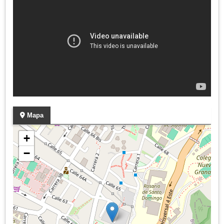
Mapa
+
−