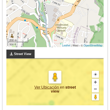
200 m
500 ft
Leaflet
| Wasi - ©
OpenStreetMap
Street View
Ver Ubicación
en
street
view