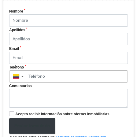
*
Nombre
*
Apellidos
*
Email
*
Teléfono
▼
Comentarios
Acepto recibir información sobre ofertas inmobiliarias
Enviar formulario
Al enviar tus datos aceptas los
Términos de servicio y privacidad