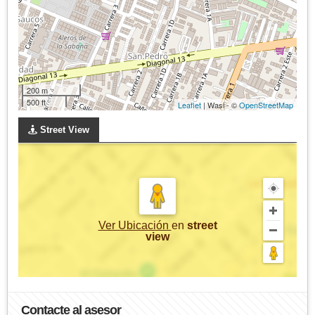
200 m
500 ft
Leaflet
| Wasi - ©
OpenStreetMap
Street View
Ver Ubicación
en
street
view
Contacte al asesor