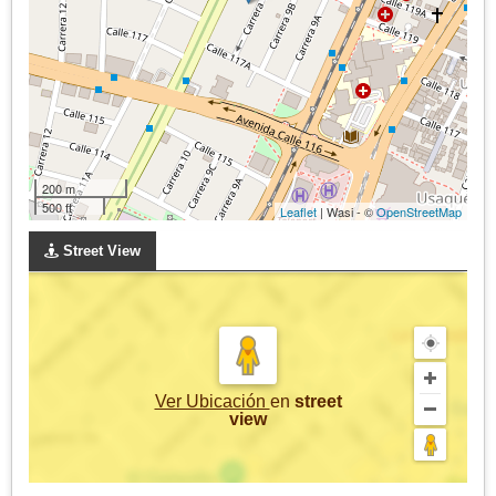
200 m
500 ft
Leaflet
| Wasi - ©
OpenStreetMap
Street View
Ver Ubicación
en
street
view