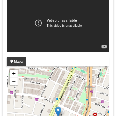
Mapa
+
−