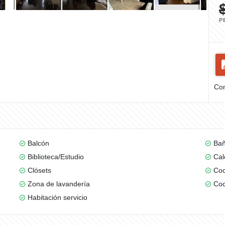
P
Com
Balcón
Bañ
Biblioteca/Estudio
Cal
Clósets
Coc
Zona de lavandería
Coc
Habitación servicio