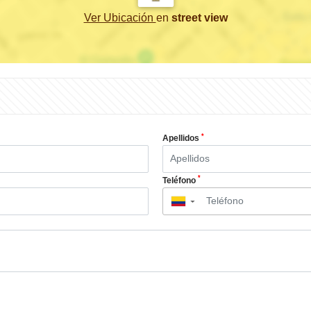
Ver Ubicación
en
street view
*
Apellidos
*
Teléfono
▼