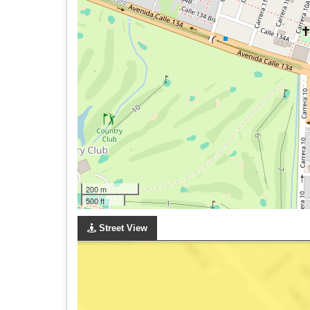
200 m
500 ft
Street View