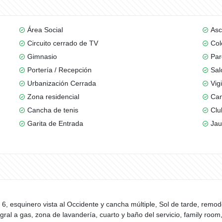
Área Social
Asc
Circuito cerrado de TV
Col
Gimnasio
Par
Portería / Recepción
Sal
Urbanización Cerrada
Vig
Zona residencial
Can
Cancha de tenis
Clu
Garita de Entrada
Jau
, esquinero vista al Occidente y cancha múltiple, Sol de tarde, remo
gral a gas, zona de lavandería, cuarto y baño del servicio, family roo