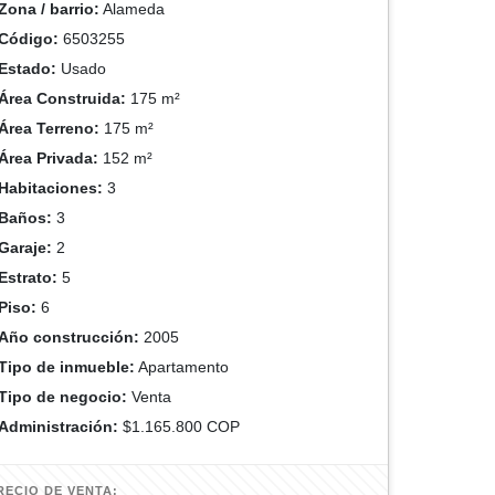
Zona / barrio:
Alameda
Código:
6503255
Estado:
Usado
Área Construida:
175 m²
Área Terreno:
175 m²
Área Privada:
152 m²
Habitaciones:
3
Baños:
3
Garaje:
2
Estrato:
5
Piso:
6
Año construcción:
2005
Tipo de inmueble:
Apartamento
Tipo de negocio:
Venta
Administración:
$1.165.800 COP
RECIO DE VENTA: