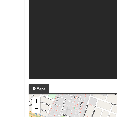
Mapa
+
−