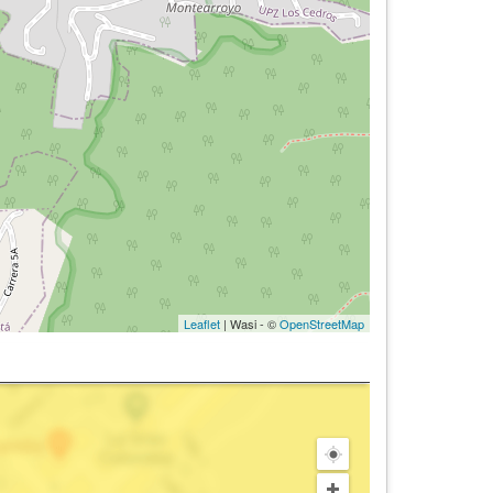
Leaflet
| Wasi - ©
OpenStreetMap