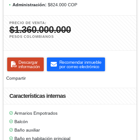
Administración:
$824.000 COP
PRECIO DE VENTA:
$1.360.000.000
PESOS COLOMBIANOS
Descargar
Recomendar inmueble
información
por correo electrónico
Compartir
Características internas
Armarios Empotrados
Balcón
Baño auxiliar
Baño en habitación principal