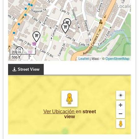
200 m
500 ft
Leaflet
| Wasi - ©
OpenStreetMap
Street View
Ver Ubicación
en
street
view