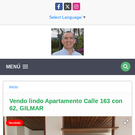
Facebook
X
Instagram
Select Language
▼
MENÚ
Inicio
Vendo lindo Apartamento Calle 163 con
62, GILMAR
Vendido