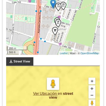
200 m
500 ft
Leaflet
| Wasi - ©
OpenStreetMap
Street View
Ver Ubicación
en
street
view