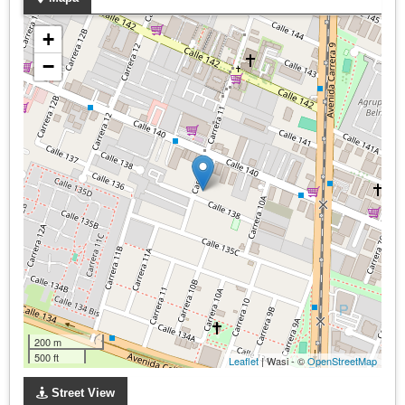
+
−
200 m
500 ft
Leaflet
| Wasi - ©
OpenStreetMap
Street View