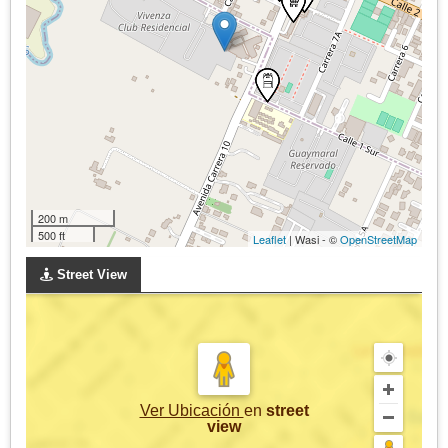
200 m
500 ft
Leaflet
| Wasi - ©
OpenStreetMap
Street View
Ver Ubicación
en
street
view