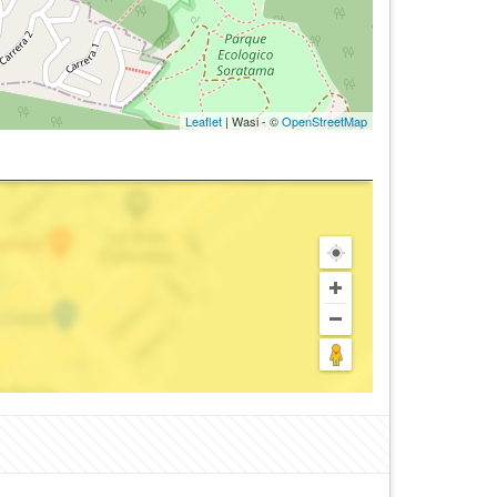
Leaflet
| Wasi - ©
OpenStreetMap