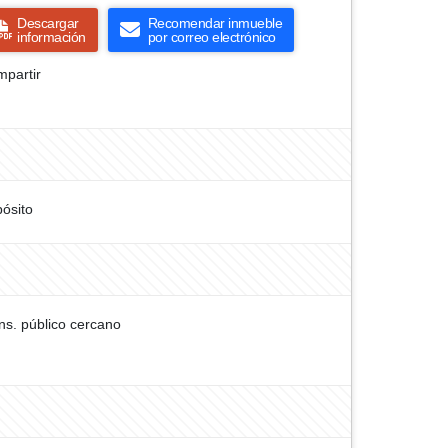
Descargar
Recomendar inmueble
información
por correo electrónico
partir
ósito
ns. público cercano