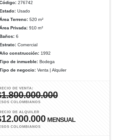
Código:
276742
Estado:
Usado
Área Terreno:
520 m²
Área Privada:
910 m²
Baños:
6
Estrato:
Comercial
Año construcción:
1992
Tipo de inmueble:
Bodega
Tipo de negocio:
Venta | Alquiler
RECIO DE VENTA:
$1.800.000.000
ESOS COLOMBIANOS
RECIO DE ALQUILER
$12.000.000
MENSUAL
ESOS COLOMBIANOS