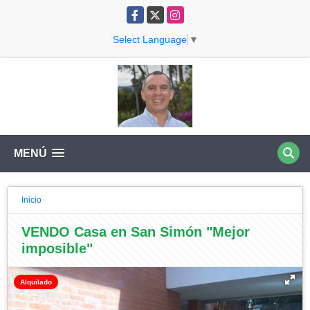
Facebook
X
Instagram
Select Language
▼
MENÚ
Inicio
VENDO Casa en San Simón "Mejor
imposible"
Alquilado