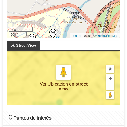
200 m
500 ft
Leaflet
| Wasi - ©
OpenStreetMap
Street View
Ver Ubicación
en
street
view
Puntos de interés