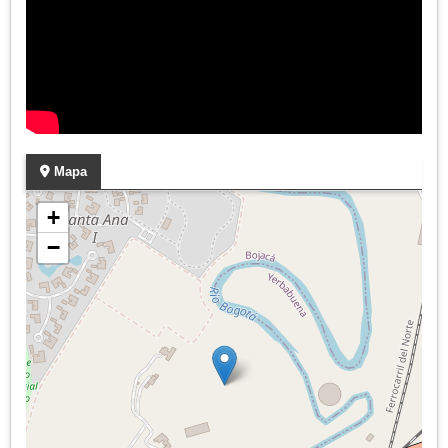
Mapa
+
−