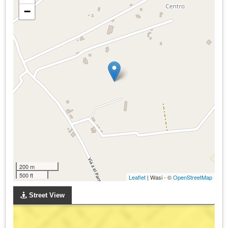
−
200 m
500 ft
Leaflet
| Wasi - ©
OpenStreetMap
Street View