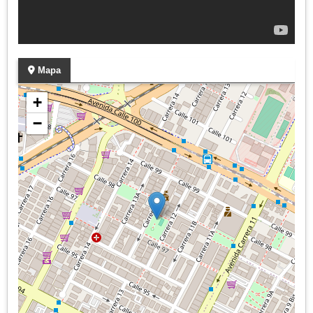
Mapa
+
−