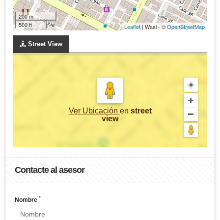
200 m
500 ft
Leaflet
| Wasi - ©
OpenStreetMap
Street View
Ver Ubicación
en
street
view
Contacte al asesor
*
Nombre