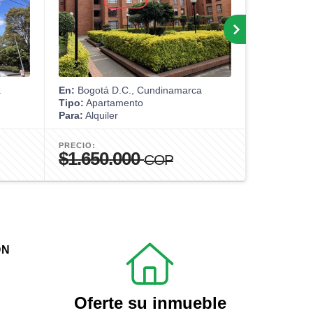
a
En:
Bogotá D.C., Cundinamarca
En:
Bogotá 
Tipo:
Apartamento
Tipo:
Apart
Para:
Alquiler
Para:
Venta
PRECIO:
PRECIO:
$1.650.000
$430.0
COP
ÓN
Oferte su inmueble