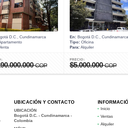
gotá D.C., Cundinamarca
En:
Bogotá D.C., Cundinamarc
partamento
Tipo:
Oficina
enta
Para:
Alquiler
O:
PRECIO:
190.000.000
$5.000.000
COP
COP
UBICACIÓN Y CONTACTO
INFORMACI
Inicio
UBICACIÓN
Bogotá D.C. - Cundinamarca -
Ventas
e
Colombia
Alquiler