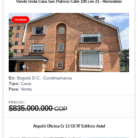
Vendo linda Casa San Patricio Calle 109 con 21 - Remodelar
Vendido
En:
Bogotá D.C., Cundinamarca
Tipo:
Casa
Para:
Venta
PRECIO:
$835.000.000
COP
Alquiló Oficina Cr 13 Cll 97 Edificio Astaf